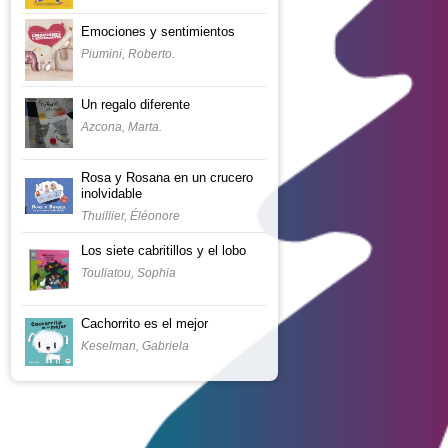
Emociones y sentimientos
Piumini, Roberto.
Un regalo diferente
Azcona, Marta.
Rosa y Rosana en un crucero
inolvidable
Thuillier, Éléonore
Los siete cabritillos y el lobo
Touliatou, Sophia
Cachorrito es el mejor
Keselman, Gabriela