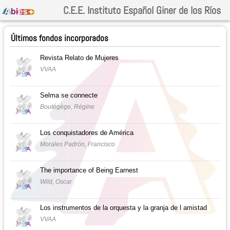
C.E.E. Instituto Español Giner de los Ríos
Últimos fondos incorporados
Revista Relato de Mujeres
VVAA
Selma se connecte
Boutégège, Régine
Los conquistadores de América
Morales Padrón, Francisco
The importance of Being Earnest
Wild, Oscar
Los instrumentos de la orquesta y la granja de l amistad
VVAA