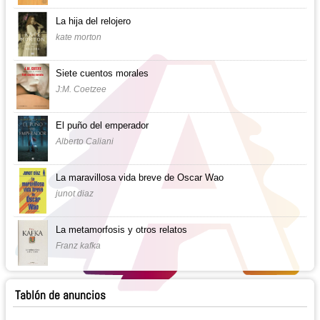
La hija del relojero
kate morton
Siete cuentos morales
J:M. Coetzee
El puño del emperador
Alberto Caliani
La maravillosa vida breve de Oscar Wao
junot diaz
La metamorfosis y otros relatos
Franz kafka
Tablón de anuncios