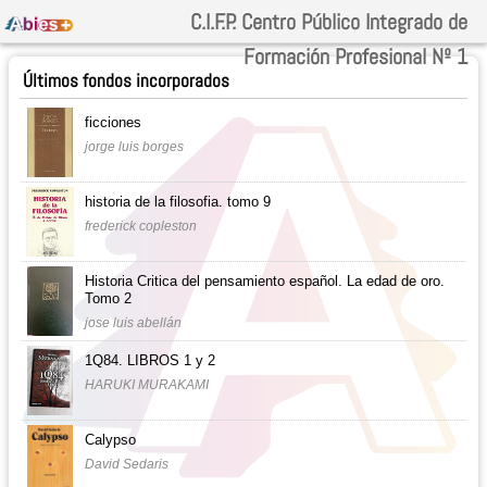
C.I.F.P. Centro Público Integrado de
Formación Profesional Nº 1
Últimos fondos incorporados
ficciones
jorge luis borges
historia de la filosofia. tomo 9
frederick copleston
Historia Critica del pensamiento español. La edad de oro.
Tomo 2
jose luis abellán
1Q84. LIBROS 1 y 2
HARUKI MURAKAMI
Calypso
David Sedaris